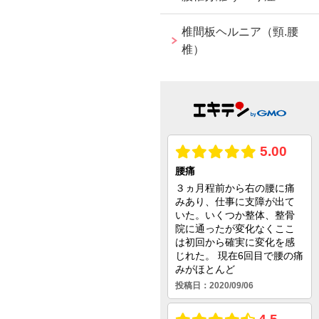
椎間板ヘルニア（頸.腰
椎）