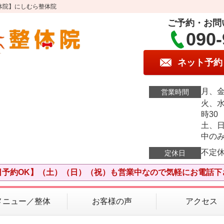
体院】にしむら整体院
ご予約・お問
090-
ネット予約
月、金
営業時間
火、水
時30
土、日
中の
不定
定休日
日予約OK】（土）（日）（祝）も営業中なので気軽にお電話下
メニュー／整体
お客様の声
アクセス