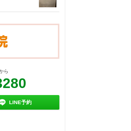
から
3280
LINE予約