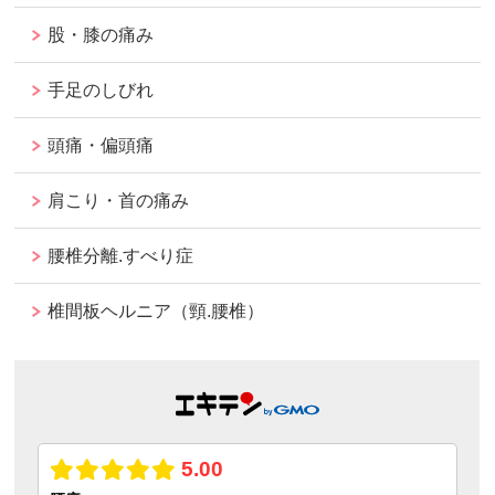
股・膝の痛み
手足のしびれ
頭痛・偏頭痛
肩こり・首の痛み
腰椎分離.すべり症
椎間板ヘルニア（頸.腰椎）