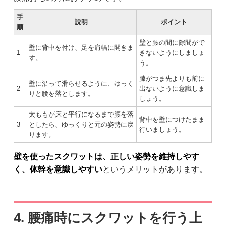
手
説明
ポイント
順
壁と腰の間に隙間がで
壁に背中を付け、足を肩幅に開きま
1
きないようにしましょ
す。
う。
膝がつま先よりも前に
壁に沿って滑らせるように、ゆっく
2
出ないように意識しま
りと腰を落とします。
しょう。
太ももが床と平行になるまで腰を落
背中を壁につけたまま
3
としたら、ゆっくりと元の姿勢に戻
行いましょう。
ります。
壁を使ったスクワットは、正しい姿勢を維持しやす
く、体幹を意識しやすい
というメリットがあります。
4. 腰痛時にスクワットを行う上