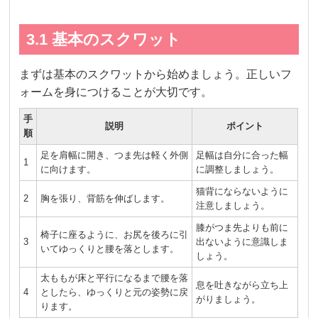
3.1 基本のスクワット
まずは基本のスクワットから始めましょう。正しいフ
ォームを身につけることが大切です。
手
説明
ポイント
順
足を肩幅に開き、つま先は軽く外側
足幅は自分に合った幅
1
に向けます。
に調整しましょう。
猫背にならないように
2
胸を張り、背筋を伸ばします。
注意しましょう。
膝がつま先よりも前に
椅子に座るように、お尻を後ろに引
3
出ないように意識しま
いてゆっくりと腰を落とします。
しょう。
太ももが床と平行になるまで腰を落
息を吐きながら立ち上
4
としたら、ゆっくりと元の姿勢に戻
がりましょう。
ります。