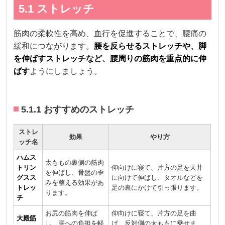
5.1 ストレッチ
筋肉の柔軟性を高め、血行を促進することで、腰痛の
緩和につながります。
腰を反らせるストレッチや、脚
を伸ばすストレッチなど、腰周りの筋肉を重点的に伸
ばす
ようにしましょう。
5.1.1 おすすめのストレッチ
ストレ
効果
やり方
ッチ名
ハムス
太ももの裏側の筋肉
トリン
仰向けに寝て、片方の足を天井
を伸ばし、骨盤の歪
グスス
に向けて伸ばし、タオルなどを
みを整える効果があ
トレッ
足の裏にかけて引っ張ります。
ります。
チ
お尻の筋肉を伸ば
仰向けに寝て、片方の足を曲
大殿筋
し、腰への負担を軽
げ、反対側の太ももに乗せま