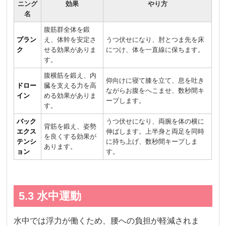
ニング
効果
やり方
名
腹筋群全体を鍛
プラン
え、体幹を安定さ
うつ伏せになり、肘とつま先を床
ク
せる効果がありま
につけ、体を一直線に保ちます。
す。
腹横筋を鍛え、内
仰向けに寝て膝を立て、息を吐き
ドロー
臓を支える力を高
ながらお腹をへこませ、数秒間キ
イン
める効果がありま
ープします。
す。
バック
うつ伏せになり、両腕を体の横に
背筋を鍛え、姿勢
エクス
伸ばします。上半身と両足を同時
を良くする効果が
テンシ
に持ち上げ、数秒間キープしま
あります。
ョン
す。
5.3 水中運動
水中では浮力が働くため、腰への負担が軽減されま