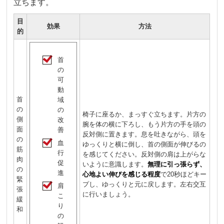
立ちます。
目
効果
方法
的
首
の
可
動
首
域
の
の
椅子に座るか、まっすぐ立ちます。片方の
側
改
腕を体の横に下ろし、もう片方の手を頭の
面
善
反対側に置きます。息を吐きながら、頭を
の
血
ゆっくりと横に倒し、首の側面が伸びるの
筋
行
を感じてください。反対側の肩は上がらな
肉
促
いように意識します。
無理に引っ張らず、
の
進
心地よい伸びを感じる程度
で20秒ほどキー
緊
プし、ゆっくりと元に戻します。左右交互
肩
張
に行いましょう。
こ
緩
り
和
の