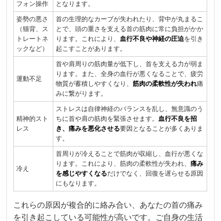
フォン操作
となります。
姿勢の悪さ
首の生理的なカーブが失われたり、背中が丸まるこ
（猫背、ス
とで、頭の重さを支える首の筋肉に常に負担がかか
トレートネ
ります。これにより、
血行不良や神経の圧迫
を引き
ックなど）
起こすことがあります。
首や肩周りの筋肉量が低下し、首を支える力が弱ま
ります。また、全身の血行が悪くなることで、疲労
運動不足
物質が蓄積しやすくなり、
筋肉の柔軟性が失われ
痛
みに繋がります。
ストレスは自律神経のバランスを乱し、無意識のう
精神的スト
ちに首や肩の筋肉を緊張させます。
血行不良を招
レス
き、痛みを悪化させる
要因となることが多くありま
す。
首周りが冷えることで筋肉が収縮し、血行が悪くな
ります。これにより、筋肉の柔軟性が失われ、
痛み
冷え
を感じやすくなる
だけでなく、回復を遅らせる原因
にもなります。
これらの原因が複合的に絡み合い、あなたの首の痛み
を引き起こしている可能性が高いです。ご自身の生活