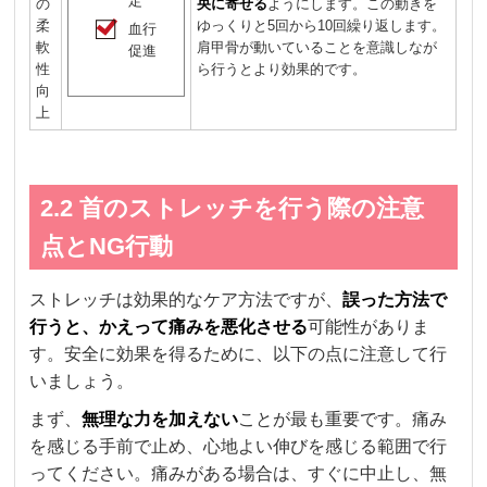
定
の
央に寄せる
ようにします。この動きを
柔
ゆっくりと5回から10回繰り返します。
血行
軟
肩甲骨が動いていることを意識しなが
促進
性
ら行うとより効果的です。
向
上
2.2 首のストレッチを行う際の注意
点とNG行動
ストレッチは効果的なケア方法ですが、
誤った方法で
行うと、かえって痛みを悪化させる
可能性がありま
す。安全に効果を得るために、以下の点に注意して行
いましょう。
まず、
無理な力を加えない
ことが最も重要です。痛み
を感じる手前で止め、心地よい伸びを感じる範囲で行
ってください。痛みがある場合は、すぐに中止し、無