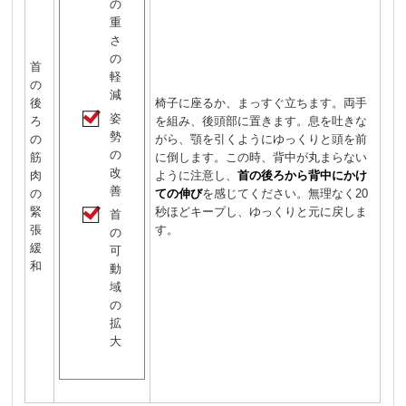
の
重
さ
の
首
軽
の
減
後
椅子に座るか、まっすぐ立ちます。両手
姿
ろ
を組み、後頭部に置きます。息を吐きな
勢
の
がら、顎を引くようにゆっくりと頭を前
の
筋
に倒します。この時、背中が丸まらない
改
肉
ように注意し、
首の後ろから背中にかけ
善
の
ての伸び
を感じてください。無理なく20
緊
秒ほどキープし、ゆっくりと元に戻しま
首
張
す。
の
緩
可
和
動
域
の
拡
大