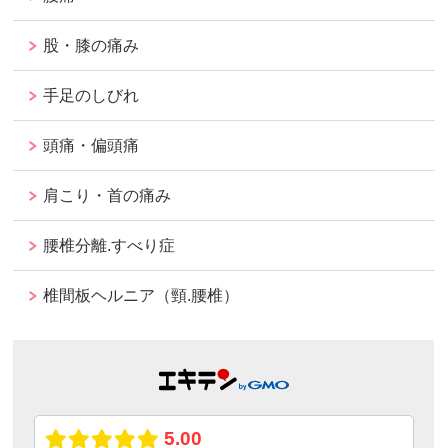
股・膝の痛み
手足のしびれ
頭痛・偏頭痛
肩こり・首の痛み
腰椎分離.すべり症
椎間板ヘルニア（頸.腰椎）