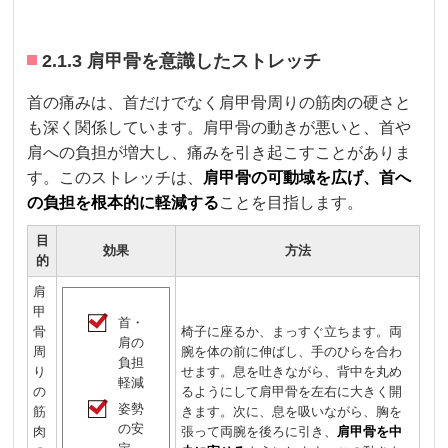
2.1.3 肩甲骨を意識したストレッチ
首の痛みは、首だけでなく肩甲骨周りの筋肉の硬さと
も深く関係しています。肩甲骨の動きが悪いと、首や
肩への負担が増大し、痛みを引き起こすことがありま
す。このストレッチは、
肩甲骨の可動域を広げ、首へ
の負担を根本的に軽減する
ことを目指します。
目
効果
方法
的
肩
甲
首・
骨
椅子に座るか、まっすぐ立ちます。両
肩の
周
腕を体の前に伸ばし、手のひらを合わ
負担
り
せます。息を吐きながら、背中を丸め
軽減
の
るようにして肩甲骨を左右に大きく開
姿勢
筋
きます。次に、息を吸いながら、胸を
の安
肉
張って両腕を後ろに引き、
肩甲骨を中