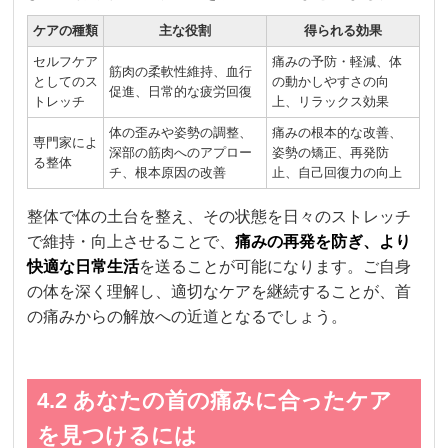
ケアの種類
主な役割
得られる効果
セルフケア
痛みの予防・軽減、体
筋肉の柔軟性維持、血行
としてのス
の動かしやすさの向
促進、日常的な疲労回復
トレッチ
上、リラックス効果
体の歪みや姿勢の調整、
痛みの根本的な改善、
専門家によ
深部の筋肉へのアプロー
姿勢の矯正、再発防
る整体
チ、根本原因の改善
止、自己回復力の向上
整体で体の土台を整え、その状態を日々のストレッチ
で維持・向上させることで、
痛みの再発を防ぎ、より
快適な日常生活
を送ることが可能になります。ご自身
の体を深く理解し、適切なケアを継続することが、首
の痛みからの解放への近道となるでしょう。
4.2 あなたの首の痛みに合ったケア
を見つけるには