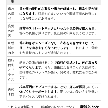
果
痛み
首や肩の慢性的な凝りや痛みが軽減され、日常生活が楽
の緩
になります
。頭痛やめまいといった関連症状の改善にも
和
つながることがあります。
姿勢
猫背やストレートネックといった不良姿勢が整えられ
、
の改
首への負担が減ります。見た目の印象も良くなります。
善
可動
首の動きがスムーズになり、左右を向きやすくなった
域の
り、上を向きやすくなったりします
。これにより、運転
向上
や作業時のストレスが軽減されます。
血行
筋肉の緊張が解けることで
血行が促進され、体が温まり
促進
やすくなります
。また、施術によるリラックス効果で、
とリ
自律神経のバランスが整い、質の良い睡眠にもつながり
ラッ
ます。
クス
根本原因にアプローチすることで、痛みが再発しにくい
再発
体づくりをサポートします
。正しい体の使い方や姿勢の
予防
アドバイスも受けられます。
これらの効果は、一時的なものではなく、
継続的なケ