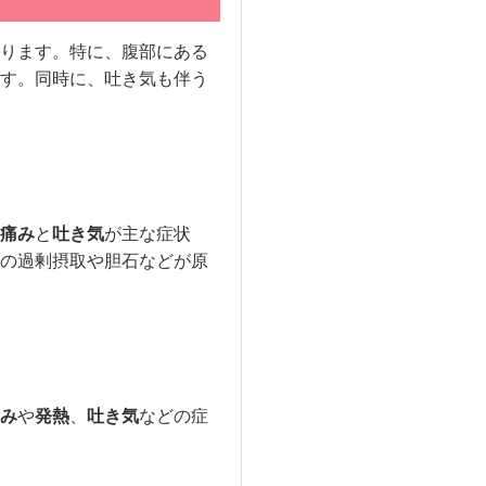
ります。特に、腹部にある
す。同時に、吐き気も伴う
痛み
と
吐き気
が主な症状
の過剰摂取や胆石などが原
み
や
発熱
、
吐き気
などの症