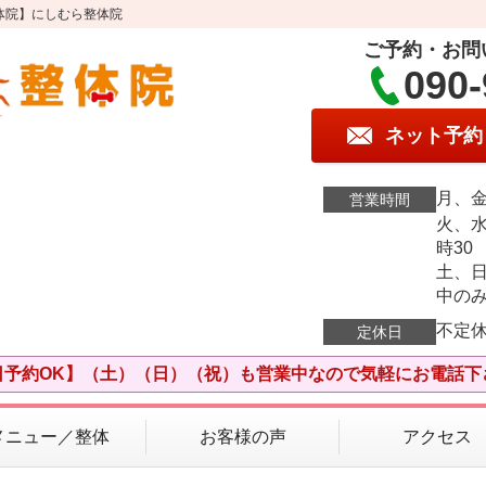
体院】にしむら整体院
ご予約・お問
090-
ネット予約
月、金
営業時間
火、水
時30
土、日
中の
不定
定休日
日予約OK】（土）（日）（祝）も営業中なので気軽にお電話下
メニュー／整体
お客様の声
アクセス