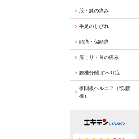
股・膝の痛み
手足のしびれ
頭痛・偏頭痛
肩こり・首の痛み
腰椎分離.すべり症
椎間板ヘルニア（頸.腰
椎）