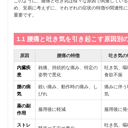
このように、腰痛と吐き気は様々な原因で関連している
め、安易に考えずに、それぞれの症状の特徴や関連性に
重要です。
1.1 腰痛と吐き気を引き起こす原因別
原因
腰痛の特徴
吐き気の
内臓疾
鈍痛、持続的な痛み、特定の
吐き気、嘔
患
姿勢で悪化
食欲不振
腰の病
鋭い痛み、動作時の痛み、し
痛みに伴う
気
びれ
気
薬の副
服用後に軽減
服用後に発
作用
ストレ
吐き気、嘔