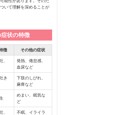
可能性があります。そのた
ついて理解を深めることが
の症状の特徴
特徴
その他の症状
吐、
発熱、倦怠感、
血尿など
吐き
下肢のしびれ、
麻痺など
めまい、眠気な
生
ど
吐、
不眠、イライラ