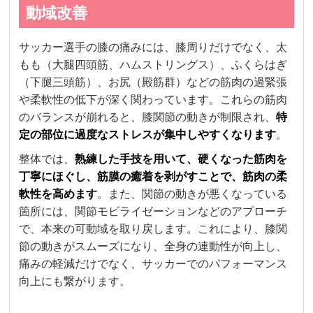
動域改善
サッカー選手の膝の痛みには、膝周りだけでなく、太
もも（大腿四頭筋、ハムストリングス）、ふくらはぎ
（下腿三頭筋）、お尻（殿筋群）などの筋肉の過緊張
や柔軟性の低下が深く関わっています。これらの筋肉
のバランスが崩れると、膝関節の動きが制限され、
特
定の部位に過度なストレスが集中しやすくなります
。
整体では、
熟練した手技を用いて、硬くなった筋肉を
丁寧にほぐし、筋膜の癒着を剥がすことで、筋肉の柔
軟性を高めます
。また、関節の動きが悪くなっている
箇所には、関節モビライゼーションなどのアプローチ
で、本来の可動域を取り戻します。これにより、膝関
節の動きがスムーズになり、全身の連動性が向上し、
痛みの軽減だけでなく、サッカーでのパフォーマンス
向上にも繋がります。