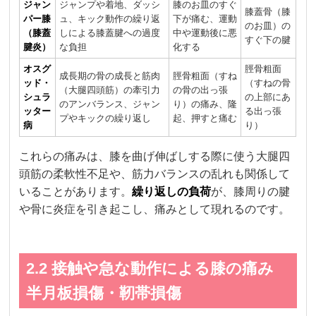
ジャン
ジャンプや着地、ダッシ
膝のお皿のすぐ
膝蓋骨（膝
パー膝
ュ、キック動作の繰り返
下が痛む、運動
のお皿）の
（膝蓋
しによる膝蓋腱への過度
中や運動後に悪
すぐ下の腱
腱炎）
な負担
化する
オスグ
脛骨粗面
成長期の骨の成長と筋肉
脛骨粗面（すね
ッド・
（すねの骨
（大腿四頭筋）の牽引力
の骨の出っ張
シュラ
の上部にあ
のアンバランス、ジャン
り）の痛み、隆
ッター
る出っ張
プやキックの繰り返し
起、押すと痛む
病
り）
これらの痛みは、膝を曲げ伸ばしする際に使う大腿四
頭筋の柔軟性不足や、筋力バランスの乱れも関係して
いることがあります。
繰り返しの負荷
が、膝周りの腱
や骨に炎症を引き起こし、痛みとして現れるのです。
2.2 接触や急な動作による膝の痛み
半月板損傷・靭帯損傷