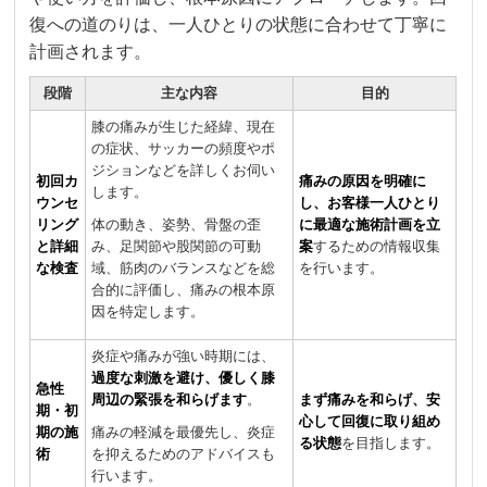
復への道のりは、一人ひとりの状態に合わせて丁寧に
計画されます。
段階
主な内容
目的
膝の痛みが生じた経緯、現在
の症状、サッカーの頻度やポ
ジションなどを詳しくお伺い
初回カ
痛みの原因を明確に
します。
ウンセ
し、お客様一人ひとり
リング
体の動き、姿勢、骨盤の歪
に最適な施術計画を立
と詳細
み、足関節や股関節の可動
案
するための情報収集
な検査
域、筋肉のバランスなどを総
を行います。
合的に評価し、痛みの根本原
因を特定します。
炎症や痛みが強い時期には、
過度な刺激を避け、優しく膝
急性
周辺の緊張を和らげます
。
まず痛みを和らげ、安
期・初
心して回復に取り組め
期の施
痛みの軽減を最優先し、炎症
る状態
を目指します。
術
を抑えるためのアドバイスも
行います。