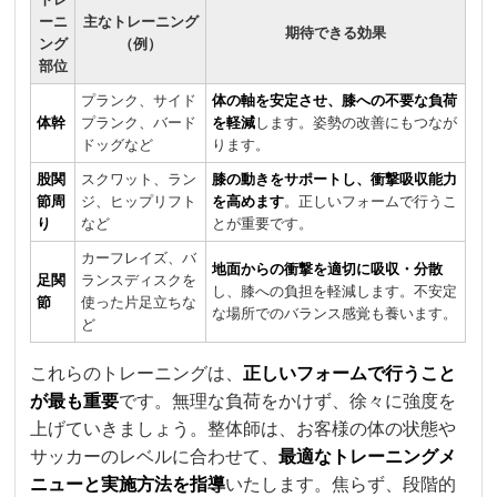
ーニ
主なトレーニング
期待できる効果
ング
（例）
部位
プランク、サイド
体の軸を安定させ、膝への不要な負荷
体幹
プランク、バード
を軽減
します。姿勢の改善にもつなが
ドッグなど
ります。
股関
スクワット、ラン
膝の動きをサポートし、衝撃吸収能力
節周
ジ、ヒップリフト
を高めます
。正しいフォームで行うこ
り
など
とが重要です。
カーフレイズ、バ
地面からの衝撃を適切に吸収・分散
足関
ランスディスクを
し、膝への負担を軽減します。不安定
節
使った片足立ちな
な場所でのバランス感覚も養います。
ど
これらのトレーニングは、
正しいフォームで行うこと
が最も重要
です。無理な負荷をかけず、徐々に強度を
上げていきましょう。整体師は、お客様の体の状態や
サッカーのレベルに合わせて、
最適なトレーニングメ
ニューと実施方法を指導
いたします。焦らず、段階的