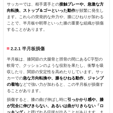
サッカーでは、相手選手との
接触プレーや、急激な方
向転換、ストップ＆ゴーといった動作
が頻繁に発生し
ます。これらの突発的な外力や、膝にひねりが加わる
ことで、半月板や靭帯といった膝の重要な組織が損傷
することがあります。
2.2.1 半月板損傷
半月板は、膝関節の大腿骨と脛骨の間にあるC字型の
軟骨で、クッションのような役割を果たし、衝撃を吸
収したり、関節の安定性を高めたりしています。サッ
カーでの
急な方向転換や、膝をひねる動作、ジャンプ
の着地
などで強い力が加わると、この半月板が損傷す
ることがあります。
損傷すると、膝の曲げ伸ばし時に
引っかかり感や、膝
が完全に伸びきらない、あるいは曲がりきらない「ロ
ッキング」
と呼ばれる症状が出ることがあります。ま