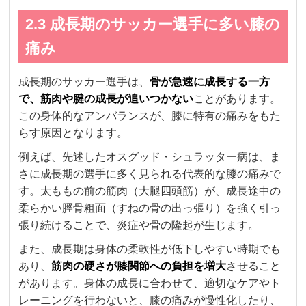
2.3 成長期のサッカー選手に多い膝の
痛み
成長期のサッカー選手は、
骨が急速に成長する一方
で、筋肉や腱の成長が追いつかない
ことがあります。
この身体的なアンバランスが、膝に特有の痛みをもた
らす原因となります。
例えば、先述したオスグッド・シュラッター病は、ま
さに成長期の選手に多く見られる代表的な膝の痛みで
す。太ももの前の筋肉（大腿四頭筋）が、成長途中の
柔らかい脛骨粗面（すねの骨の出っ張り）を強く引っ
張り続けることで、炎症や骨の隆起が生じます。
また、成長期は身体の柔軟性が低下しやすい時期でも
あり、
筋肉の硬さが膝関節への負担を増大
させること
があります。身体の成長に合わせて、適切なケアやト
レーニングを行わないと、膝の痛みが慢性化したり、