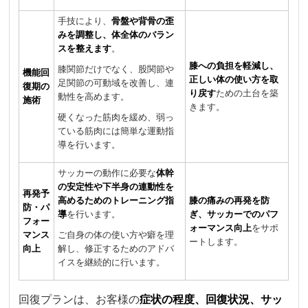
手技により、
骨盤や背骨の歪
みを調整し、体全体のバラン
スを整えます
。
膝への負担を軽減し、
膝関節だけでなく、股関節や
機能回
正しい体の使い方を取
足関節の可動域を改善し、連
復期の
り戻す
ための土台を築
動性を高めます。
施術
きます。
硬くなった筋肉を緩め、弱っ
ている筋肉には簡単な運動指
導を行います。
サッカーの動作に必要な
体幹
の安定性や下半身の連動性を
再発予
高めるためのトレーニング指
膝の痛みの再発を防
防・パ
導
を行います。
ぎ、サッカーでのパフ
フォー
ォーマンス向上
をサポ
マンス
ご自身の体の使い方や癖を理
ートします。
向上
解し、修正するためのアドバ
イスを継続的に行います。
回復プランは、お客様の
症状の程度、回復状況、サッ