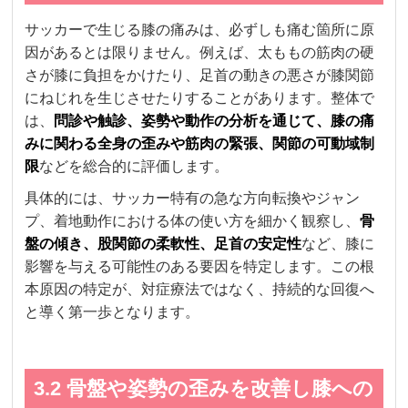
サッカーで生じる膝の痛みは、必ずしも痛む箇所に原
因があるとは限りません。例えば、太ももの筋肉の硬
さが膝に負担をかけたり、足首の動きの悪さが膝関節
にねじれを生じさせたりすることがあります。整体で
は、
問診や触診、姿勢や動作の分析を通じて、膝の痛
みに関わる全身の歪みや筋肉の緊張、関節の可動域制
限
などを総合的に評価します。
具体的には、サッカー特有の急な方向転換やジャン
プ、着地動作における体の使い方を細かく観察し、
骨
盤の傾き、股関節の柔軟性、足首の安定性
など、膝に
影響を与える可能性のある要因を特定します。この根
本原因の特定が、対症療法ではなく、持続的な回復へ
と導く第一歩となります。
3.2 骨盤や姿勢の歪みを改善し膝への