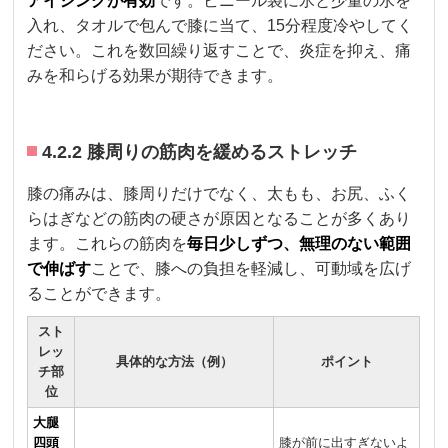
アイシングが有効
です。ビニール袋に氷と少量の水を
入れ、タオルで包んで膝に当て、15分程度冷やしてく
ださい。これを数回繰り返すことで、炎症を抑え、痛
みを和らげる効果が期待できます。
4.2.2 膝周りの筋肉を緩めるストレッチ
膝の痛みは、膝周りだけでなく、太もも、お尻、ふく
らはぎなどの筋肉の硬さが原因となることが多くあり
ます。これらの筋肉を
毎日少しずつ、無理のない範囲
で伸ばす
ことで、膝への負担を軽減し、可動域を広げ
ることができます。
スト
レッ
具体的な方法（例）
ポイント
チ部
位
大腿
四頭
膝が前に出すぎないよ