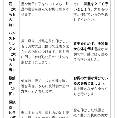
筋
壁や椅子に手をついて立ち、片
うに、
骨盤を立てて行
（太
足の足首を掴んでお尻に引き寄
いましょう
。太ももの
もも
せます。
前が伸びているのを感
の
じてください。
前）
ハム
スト
床に座り、片足を前に伸ばし、
リン
背中を丸めず、股関節
もう片方の足は曲げて足裏を太
グス
から体を倒す
意識が大
ももの内側につけます。体を前
（太
切です。膝は軽く緩め
に倒し、伸ばした足のつま先を
もも
ても構いません。
掴むようにします。
の
裏）
殿筋
お尻の外側が伸びてい
仰向けに寝て、片方の膝を胸に
群
るのを感じましょう
。
引き寄せ、さらに反対側の肩の
（お
息を吐きながらゆっく
方向へ引き寄せます。
尻）
りと行います。
腓腹
筋・
膝を伸ばした状態と、
ヒラ
壁に手をつき、痛む方の足を後
軽く曲げた状態の両方
メ筋
ろに引いてかかとを床につけま