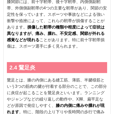
膝関節には、前十字靭帯、後十字靭帯、内側側副靭
帯、外側側副靭帯の4つの主要な靭帯があり、関節の安
定性を保っています。スポーツや事故などによる強い
衝撃や捻挫によって、これらの靭帯が損傷することが
あります。
損傷した靭帯の種類や程度によって症状は
異なりますが、痛み、腫れ、不安定感、関節が外れる
感覚などが現れる
ことがあります。特に前十字靭帯損
傷は、スポーツ選手に多く見られます。
2.4 鵞足炎
鵞足とは、膝の内側にある縫工筋、薄筋、半腱様筋と
いう3つの筋肉の腱が付着する部分のことで、この部分
に炎症が起こることを鵞足炎といいます。ランニング
やジャンプなどの繰り返しの動作や、X脚、扁平足な
どが原因で発症しやすく、
膝の内側に痛みや腫れが現
れます
。特に、階段の上り下りや長時間の歩行で痛み