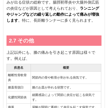
みが出る症状の総称です。腸脛靭帯炎や大腿外側広筋
の炎症などが原因として考えられており、
ランニング
やジャンプなどの繰り返しの動作によって痛みが増強
します
。特に、長距離ランナーに多く見られます。
2.7 その他
上記以外にも、膝の痛みを引き起こす原因は様々で
す。例えば、
疾患名
概要
離断性骨軟骨
関節内の骨や軟骨が剥がれる病気です。
炎
膝蓋骨脱臼
膝のお皿が外れる状態です。
細菌感染によって関節に炎症が起こる病気で
化膿性関節炎
す。
痛風
尿酸が関節に蓄積して炎症を起こす病気です。