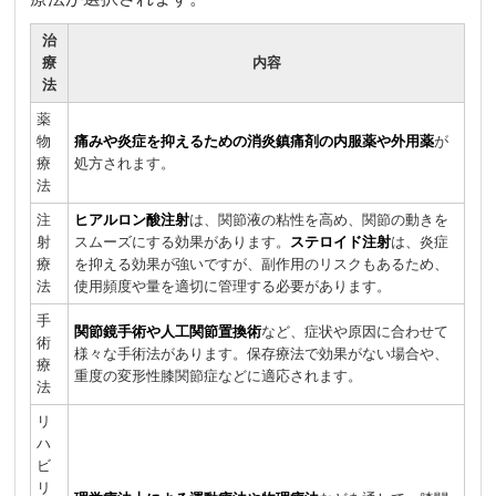
治
療
内容
法
薬
物
痛みや炎症を抑えるための消炎鎮痛剤の内服薬や外用薬
が
療
処方されます。
法
注
ヒアルロン酸注射
は、関節液の粘性を高め、関節の動きを
射
スムーズにする効果があります。
ステロイド注射
は、炎症
療
を抑える効果が強いですが、副作用のリスクもあるため、
法
使用頻度や量を適切に管理する必要があります。
手
関節鏡手術や人工関節置換術
など、症状や原因に合わせて
術
様々な手術法があります。保存療法で効果がない場合や、
療
重度の変形性膝関節症などに適応されます。
法
リ
ハ
ビ
リ