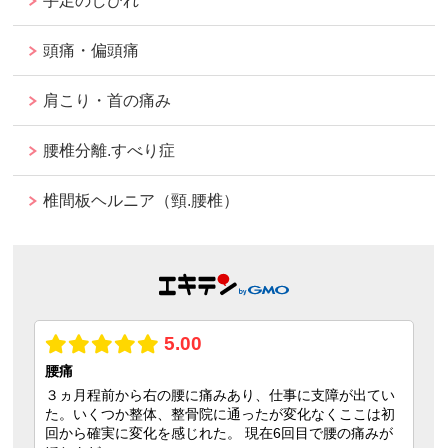
手足のしびれ
頭痛・偏頭痛
肩こり・首の痛み
腰椎分離.すべり症
椎間板ヘルニア（頸.腰椎）