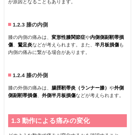
が原因となることもあります。
1.2.3 膝の内側
膝の内側の痛みは、
変形性膝関節症
や
内側側副靭帯損
傷
、
鵞足炎
などが考えられます。また、
半月板損傷
も
内側の痛みに繋がる場合があります。
1.2.4 膝の外側
膝の外側の痛みは、
腸脛靭帯炎（ランナー膝）
や
外側
側副靭帯損傷
、
外側半月板損傷
などが考えられます。
1.3 動作による痛みの変化