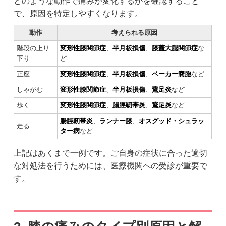
どのような動作で痛みが変化するかを確認すること
で、原因を特定しやすくなります。
動作
考えられる原因
階段の上り
変形性膝関節症
、
半月板損傷
、
膝蓋大腿関節症
な
下り
ど
正座
変形性膝関節症
、
半月板損傷
、
ベーカー嚢胞
など
しゃがむ
変形性膝関節症
、
半月板損傷
、
鵞足炎
など
歩く
変形性膝関節症
、
腸脛靭帯炎
、
鵞足炎
など
腸脛靭帯炎
、
ランナー膝
、
オスグッド・シュラッ
走る
ター病
など
上記はあくまで一例です。ご自身の症状に合った適切
な対処法を行うためには、医療機関への受診が重要で
す。