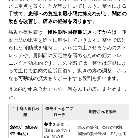
とに重点を置くことが望ましいでしょう。整体による
手技で、
患部への負担を最小限に抑えながら、関節の
動きを改善し、痛みの軽減を図ります
。
痛みが落ち着き、
慢性期や回復期に入ってから
は、運
動療法の比重を徐々に増やしていきます。整体で広げ
られた可動域を維持し、さらに向上させるためのスト
レッチや、肩関節の安定性を高めるための筋力トレー
ニングが効果的です。この段階では、整体は運動によ
って生じる筋肉の疲労回復や、動きの癖の調整、さら
なる可動域の拡大をサポートする役割を担います。
具体的な組み合わせ方の一例を以下の表にまとめまし
た。
五十肩の進行段
優先すべきアプ
期待される効果
階
ローチ
整体
を優先し、
急性期（痛みが
痛みの緩和、炎症の抑制、
運動は軽度なも
強い時期）
関節の緊張緩和、血行促進
のに留める