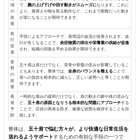
域
で、
腕の上げ下げや回す動きがスムーズに
なります。これに
の
より、着替えや物を取る動作など、これまで困難だった動き
改
が楽になることが期待できます。
善
血
手技によるアプローチで、肩周辺の血流が改善されます。血
行
行が良くなることで、
炎症物質の排出や栄養素の供給が促進
促
され、組織の回復を早める効果が期待できます。
進
姿
五十肩は肩だけでなく、背骨や骨盤の歪みが影響しているこ
勢
ともあります。整体では、
全身のバランスを整える
ことで、
の
肩への負担を根本的に減らし、正しい姿勢へと導くことが期
改
待できます。
善
再
一時的な痛みの緩和だけでなく、肩の動きの癖や体の歪みな
発
ど、
五十肩の原因となりうる根本的な問題にアプローチ
する
予
ことで、症状の再発を防ぎ、健康な状態を維持することを目
防
指します。
整体は、
五十肩で悩む方々が、より快適な日常生活を
送れるようサポート
するための有効な手段の一つで