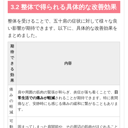
3.2 整体で得られる具体的な改善効果
整体を受けることで、五十肩の症状に対して様々な良
い影響が期待できます。以下に、具体的な改善効果を
まとめました。
期
待
で
き
内容
る
効
果
痛
肩や周囲の筋肉の緊張が和らぎ、炎症が落ち着くことで、
日
み
常生活での痛みが軽減
されることが期待できます。特に夜間
の
痛など、安静時にも感じる痛みの緩和に繋がることもありま
軽
す。
減
可
動
固まってしまった肩関節や、その周辺の筋肉がほぐれること