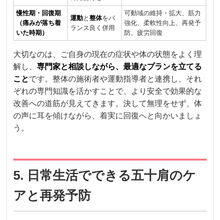
慢性期・回復期
可動域の維持・拡大、筋力
運動
と
整体
をバ
（痛みが落ち着
強化、柔軟性向上、再発予
ランス良く併用
いた時期）
防、疲労回復
大切なのは、ご自身の現在の症状や体の状態をよく理
解し、
専門家と相談しながら、最適なプランを立てる
こと
です。整体の施術者や運動指導者と連携し、それ
ぞれの専門知識を活かすことで、より安全で効果的な
改善への道筋が見えてきます。決して無理をせず、体
の声に耳を傾けながら、着実に回復へと向かいましょ
う。
5. 日常生活でできる五十肩のケ
アと再発予防