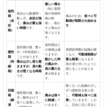
激しい痛み
（特に夜間
急性
発症から数週間～
痛や安静時
期
痛みのため、
徐々に可
数ヶ月。
炎症が強
痛が顕
（炎
動域が制限され始めま
く、痛みが最も強
著）。動か
症
す
。
い時期
です。
すと痛みが
期）
強くなりま
す。
急性期ほど
急性期の後、数ヶ
の激痛は減
肩関節周囲の組織が硬
慢性
月～1年程度続く
りますが、
くなり、
可動域制限が
期
ことがあります。
動かした時
最も顕著
になります。
（拘
痛みは少し落ち着
の痛みや、
肩が凍り付いたように
縮
きますが、肩の動
肩の重だる
感じることがありま
期）
きが悪くなる時期
さ
が続きま
す。
です。
す。
硬くなった組織が少し
回復
ずつ柔軟性を取り戻
慢性期の後、数ヶ
期
痛みは徐々
し、
可動域も徐々に改
月～数年かけて
（解
に軽減
して
善
していきます。しか
徐々に改善してい
凍
いきます。
し、完全に元に戻るに