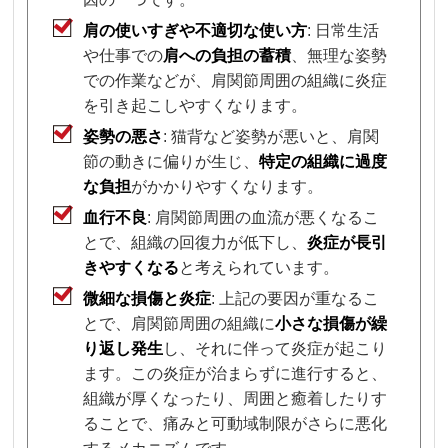
肩の使いすぎや不適切な使い方
: 日常生活
や仕事での
肩への負担の蓄積
、無理な姿勢
での作業などが、肩関節周囲の組織に炎症
を引き起こしやすくなります。
姿勢の悪さ
: 猫背など姿勢が悪いと、肩関
節の動きに偏りが生じ、
特定の組織に過度
な負担
がかかりやすくなります。
血行不良
: 肩関節周囲の血流が悪くなるこ
とで、組織の回復力が低下し、
炎症が長引
きやすくなる
と考えられています。
微細な損傷と炎症
: 上記の要因が重なるこ
とで、肩関節周囲の組織に
小さな損傷が繰
り返し発生
し、それに伴って炎症が起こり
ます。この炎症が治まらずに進行すると、
組織が厚くなったり、周囲と癒着したりす
ることで、痛みと可動域制限がさらに悪化