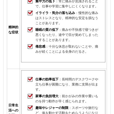
集中力の低下
：常に痛みが意識されること
で、仕事や学習に集中しにくくなります。
イライラ・気分の落ち込み
：慢性的な痛み
はストレスとなり、精神的な安定を損なう
ことがあります。
精神的
睡眠の質の低下
：痛みや不快感で寝つきが
な症状
悪くなったり、途中で目が覚めてしまった
りすることがあります。
倦怠感
：十分な休息が取れないことや、痛
みが続くことによる全身のだるさ。
仕事の効率低下
：長時間のデスクワークや
立ち仕事が困難になり、業務に支障が出ま
す。
家事の負担増大
：前かがみの作業や重いも
のを持つ動作が辛く感じられます。
日常生
趣味やレジャーの制限
：スポーツや旅行な
活への
ど、体を動かす活動をためらうようになり