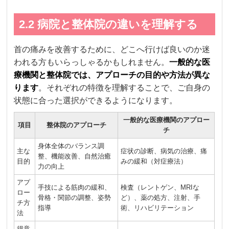
2.2 病院と整体院の違いを理解する
首の痛みを改善するために、どこへ行けば良いのか迷
われる方もいらっしゃるかもしれません。
一般的な医
療機関と整体院では、アプローチの目的や方法が異な
ります
。それぞれの特徴を理解することで、ご自身の
状態に合った選択ができるようになります。
一般的な医療機関のアプロー
項目
整体院のアプローチ
チ
身体全体のバランス調
主な
症状の診断、病気の治療、痛
整、機能改善、自然治癒
目的
みの緩和（対症療法）
力の向上
アプ
手技による筋肉の緩和、
検査（レントゲン、MRIな
ロー
骨格・関節の調整、姿勢
ど）、薬の処方、注射、手
チ方
指導
術、リハビリテーション
法
得意