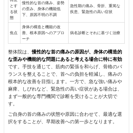
慢性的な首の痛み、姿勢
とす
急性期の痛み、骨折、重篤な
の歪み、身体の機能低
る状
疾患、緊急性の高い症状
下、原因不明の不調
態
身体の構造と機能の改
焦点
善、根本原因へのアプロ
病名診断とそれに基づく治療
ーチ
整体院は、
慢性的な首の痛みの原因が、身体の構造的
な歪みや機能的な問題にあると考える場合に特に有効
です。手技を通じて、筋肉の緊張を和らげ、骨格のバ
ランスを整えることで、首への負担を軽減し、痛みの
根本的な改善を目指します。一方で、急な強い痛みや
麻痺、しびれなど、緊急性の高い症状がある場合は、
まず一般的な専門機関で診断を受けることが大切で
す。
ご自身の首の痛みの状態や原因に合わせて、最適な選
択をすることが、早期改善への第一歩となります。