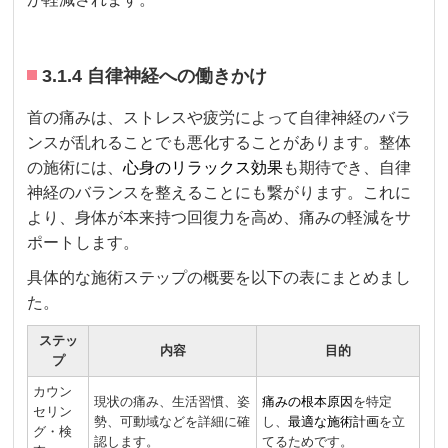
3.1.4 自律神経への働きかけ
首の痛みは、ストレスや疲労によって自律神経のバラ
ンスが乱れることでも悪化することがあります。整体
の施術には、
心身のリラックス効果
も期待でき、自律
神経のバランスを整えることにも繋がります。これに
より、身体が本来持つ回復力を高め、痛みの軽減をサ
ポートします。
具体的な施術ステップの概要を以下の表にまとめまし
た。
ステッ
内容
目的
プ
カウン
現状の痛み、生活習慣、姿
痛みの根本原因
を特定
セリン
勢、可動域などを詳細に確
し、
最適な施術計画
を立
グ・検
認します。
てるためです。