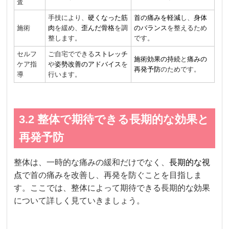
査
手技により、
硬くなった筋
首の痛みを軽減
し、
身体
施術
肉
を緩め、
歪んだ骨格
を調
のバランス
を整えるため
整します。
です。
セルフ
ご自宅でできる
ストレッチ
施術効果の持続
と
痛みの
ケア指
や
姿勢改善のアドバイス
を
再発予防
のためです。
導
行います。
3.2 整体で期待できる長期的な効果と
再発予防
整体は、一時的な痛みの緩和だけでなく、
長期的な視
点
で首の痛みを改善し、再発を防ぐことを目指しま
す。ここでは、整体によって期待できる長期的な効果
について詳しく見ていきましょう。