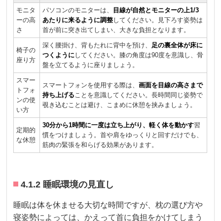
モニタ
パソコンのモニターは、
目線が自然とモニターの上1/3
ーの高
あたりに来るように調整
してください。見下ろす姿勢は
さ
首が前に突き出てしまい、大きな負担となります。
深く腰掛け、背もたれに背中を預け、
足の裏全体が床に
椅子の
つくように
してください。膝の角度は90度を意識し、骨
座り方
盤を立てるように座りましょう。
スマー
スマートフォンを使用する際は、
画面を目線の高さまで
トフォ
持ち上げる
ことを意識してください。長時間同じ姿勢で
ンの使
覗き込むことは避け、こまめに休憩を挟みましょう。
い方
30分から1時間に一度は立ち上がり、軽く体を動かす
習
定期的
慣をつけましょう。首や肩をゆっくりと回すだけでも、
な休憩
筋肉の緊張を和らげる効果があります。
4.1.2 睡眠環境の見直し
睡眠は体を休ませる大切な時間ですが、枕の選び方や
寝姿勢によっては、かえって首に負担をかけてしまう