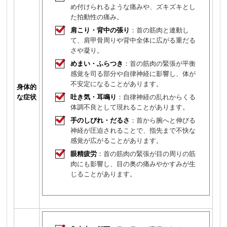
め付けられるような痛みや、ズキズキとし
た拍動性の痛み。
肩こり・背中の張り
：首の筋肉と連動し
て、肩甲骨周りや背中全体に広がる重だる
さや凝り。
めまい・ふらつき
：首の筋肉の緊張が平衡
感覚を司る部分や自律神経に影響し、体が
不安定になることがあります。
身体的
な症状
吐き気・耳鳴り
：自律神経の乱れからくる
体調不良として現れることがあります。
手のしびれ・だるさ
：首から腕へと伸びる
神経が圧迫されることで、指先まで不快な
感覚が広がることがあります。
眼精疲労
：首の筋肉の緊張が目の周りの筋
肉にも影響し、目の奥の痛みやかすみが生
じることがあります。