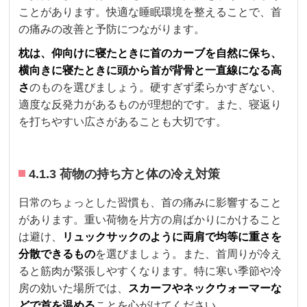
ことがあります。快適な睡眠環境を整えることで、首
の痛みの改善と予防につながります。
枕は、仰向けに寝たときに首のカーブを自然に保ち、
横向きに寝たときに頭から首が背骨と一直線になる高
さ
のものを選びましょう。硬すぎず柔らかすぎない、
適度な反発力があるものが理想的です。また、寝返り
を打ちやすい広さがあることも大切です。
4.1.3 荷物の持ち方と体の冷え対策
日常のちょっとした習慣も、首の痛みに影響すること
があります。重い荷物を片方の肩ばかりにかけること
は避け、
リュックサックのように両肩で均等に重さを
分散できるもの
を選びましょう。また、首周りが冷え
ると筋肉が緊張しやすくなります。特に寒い季節や冷
房の効いた場所では、
スカーフやネックウォーマーな
どで首を温める
ことを心がけてください。