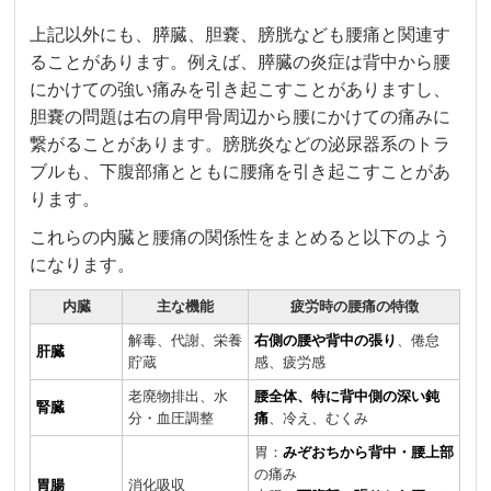
上記以外にも、膵臓、胆嚢、膀胱なども腰痛と関連す
ることがあります。例えば、膵臓の炎症は背中から腰
にかけての強い痛みを引き起こすことがありますし、
胆嚢の問題は右の肩甲骨周辺から腰にかけての痛みに
繋がることがあります。膀胱炎などの泌尿器系のトラ
ブルも、下腹部痛とともに腰痛を引き起こすことがあ
ります。
これらの内臓と腰痛の関係性をまとめると以下のよう
になります。
内臓
主な機能
疲労時の腰痛の特徴
解毒、代謝、栄養
右側の腰や背中の張り
、倦怠
肝臓
貯蔵
感、疲労感
老廃物排出、水
腰全体、特に背中側の深い鈍
腎臓
分・血圧調整
痛
、冷え、むくみ
胃：
みぞおちから背中・腰上部
の痛み
胃腸
消化吸収