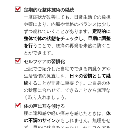
定期的な整体施術の継続
一度症状が改善しても、日常生活での負担
や癖により、内臓や骨格のバランスは少し
ずつ崩れていくことがあります。
定期的に
整体で体の状態をチェックし、早期に調整
を行う
ことで、腰痛の再発を未然に防ぐこ
とができます。
セルフケアの習慣化
上記でご紹介した自宅でできる内臓ケアや
生活習慣の見直しを、
日々の習慣として継
続
することが非常に重要です。ご自身の体
の状態に合わせて、できることから無理な
く取り入れましょう。
体の声に耳を傾ける
腰に違和感や軽い痛みを感じたときは、
体
の不調のサイン
かもしれません。無理をせ
ず、早めに休息をとったり、セルフケアを