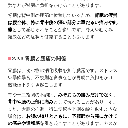
労などが腎臓に負担をかけることがあります。
腎臓は背中側の腰部に位置しているため、
腎臓の疲労
は腰全体、特に背中側の深い部分に重だるい痛みや鈍
痛
として感じられることが多いです。冷えやむくみ、
頻尿などの症状と併発することもあります。
2.2.3 胃腸と腰痛の関係
胃腸は、食べ物の消化吸収を担う臓器です。ストレス
や暴飲暴食、不規則な食事などが胃腸に負担をかけ、
機能低下を引き起こします。
胃や十二指腸の不調は、
みぞおちの痛みだけでなく、
背中や腰の上部に痛み
として現れることがあります。
また、大腸の不調、特に便秘や下痢を繰り返すような
場合は、
お腹の張りとともに、下腹部から腰にかけて
の痛みや違和感
を引き起こすことがあります。ガスが