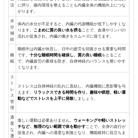
活
に摂り、腸内環境を整えることも内臓全体の機能向上につな
がります。
水
体内の水分が不足すると、内臓の代謝機能が低下しやすくな
分
ります。
こまめに質の良い水を摂る
ことで、血液やリンパの
補
流れが促進され、内臓の働きをスムーズに保てます。
給
睡眠中は内臓が休息し、日中の疲労を回復させる重要な時間
睡
です。
十分な睡眠時間を確保し、質の良い睡眠
をとること
眠
で、内臓疲労の蓄積を防ぎ、自律神経のバランスも整いやす
くなります。
ス
ト
ストレスは自律神経の乱れに直結し、内臓機能に悪影響を与
レ
えます。
リラックスできる時間を作り、趣味や瞑想、軽い運
ス
動などでストレスを上手に発散
しましょう。
管
理
適
激しい運動は必要ありません。
ウォーキングや軽いストレッ
度
チなど、無理のない範囲で体を動かす
ことで、全身の血行が
な
促進され、内臓への適度な刺激となり、機能維持に役立ちま
運