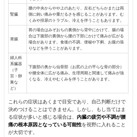
腰の中央からやや上のあたり、左右どちらかまたは両
腎臓
側に鈍い痛みや重だるさを感じることがあります。む
くみや排尿のトラブル、冷えを伴うこともあります。
胃の場合はみぞおちの裏側から背中にかけて、腸の場
合は下腹部の裏側から腰の下部にかけて痛みが広がる
胃腸
場合があります。食後の不調、便秘や下痢、お腹の張
りなどを伴うことがあります。
婦人科
系臓器
下腹部の奥から仙骨部（お尻の上の平らな骨の部分）
（子
や腰全体に広がる痛み。生理周期と関連して痛みが強
宮・卵
くなる、冷えやむくみを伴うことがあります。
巣な
ど）
これらの症状はあくまで目安であり、自己判断だけで
決めつけることはできません。しかし、もし当てはま
る症状が多いと感じる場合は、
内臓の疲労や不調が腰
痛の根本原因となっている可能性
を視野に入れること
が大切です。