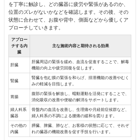
を丁寧に触診し、どの臓器に疲労や緊張があるのか、
位置のズレがないかなどを確認します。その後、その
状態に合わせて、お腹や背中、側面などから優しくア
プローチしていきます。
アプロー
チする内
主な施術内容と期待される効果
臓
肝臓周辺の緊張を緩め、血流を促進することで、解毒
肝臓
機能の向上や疲労回復を促します。
腎臓を包む膜の緊張を和らげ、排泄機能の改善やむく
腎臓
みの軽減を目指します。
腹部の緊張を解放し、蠕動運動を活発にすることで、
胃腸
消化吸収の改善や便秘の解消をサポートします。
婦人科系
骨盤内の血流を改善し、生理痛や月経前症候群など、
臓器
婦人科系の不調による腰痛の緩和を図ります。
その他の
膵臓、脾臓、肺など、お客様の状態に応じて、それぞ
内臓
れの臓器の機能改善を促す手技を行います。