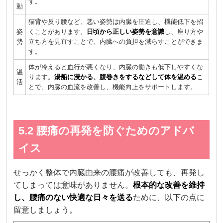
す。
動
猫背や反り腰など、悪い姿勢は内臓を圧迫し、機能低下を招
姿
くことがあります。
日頃から正しい姿勢を意識
し、座り方や
勢
立ち方を見直すことで、内臓への負担を減らすことができま
す。
体が冷えると血行が悪くなり、内臓の働きも低下しやすくな
温
ります。
湯船に浸かる、腹巻きをするなどして体を温める
こ
活
とで、内臓の血流を改善し、機能向上をサポートします。
5.2 腰痛の再発を防ぐためのアドバ
イス
せっかく整体で内臓由来の腰痛が改善しても、再発し
てしまっては意味がありません。
根本的な改善を維持
し、腰痛のない快適な日々を送る
ために、以下の点に
留意しましょう。