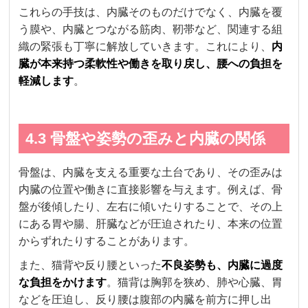
これらの手技は、内臓そのものだけでなく、内臓を覆
う膜や、内臓とつながる筋肉、靭帯など、関連する組
織の緊張も丁寧に解放していきます。これにより、
内
臓が本来持つ柔軟性や働きを取り戻し、腰への負担を
軽減します
。
4.3 骨盤や姿勢の歪みと内臓の関係
骨盤は、内臓を支える重要な土台であり、その歪みは
内臓の位置や働きに直接影響を与えます。例えば、骨
盤が後傾したり、左右に傾いたりすることで、その上
にある胃や腸、肝臓などが圧迫されたり、本来の位置
からずれたりすることがあります。
また、猫背や反り腰といった
不良姿勢も、内臓に過度
な負担をかけます
。猫背は胸郭を狭め、肺や心臓、胃
などを圧迫し、反り腰は腹部の内臓を前方に押し出