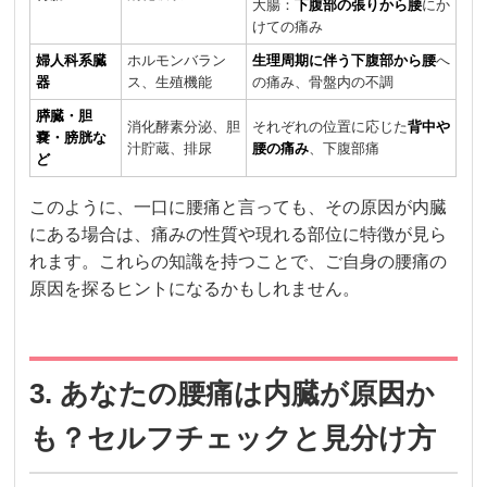
大腸：
下腹部の張りから腰
にか
けての痛み
婦人科系臓
ホルモンバラン
生理周期に伴う下腹部から腰
へ
器
ス、生殖機能
の痛み、骨盤内の不調
膵臓・胆
消化酵素分泌、胆
それぞれの位置に応じた
背中や
嚢・膀胱な
汁貯蔵、排尿
腰の痛み
、下腹部痛
ど
このように、一口に腰痛と言っても、その原因が内臓
にある場合は、痛みの性質や現れる部位に特徴が見ら
れます。これらの知識を持つことで、ご自身の腰痛の
原因を探るヒントになるかもしれません。
3. あなたの腰痛は内臓が原因か
も？セルフチェックと見分け方