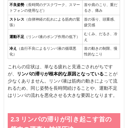
不良姿勢
（長時間のデスクワーク、スマー
首や肩のこり、重だ
トフォンの使用など）
るさ、痛み
ストレス
（自律神経の乱れによる筋肉の緊
首の張り、頭重感、
張）
疲労感
むくみ、だるさ、冷
運動不足
（リンパ液のポンプ作用の低下）
え
冷え
（血行不良によるリンパ液の循環悪
首の動きの制限、慢
化）
性的なこり
これらの症状は、単なる疲れと見過ごされがちです
が、
リンパの滞りが根本的な原因となっている
ことが
少なくありません。リンパ液は筋肉の動きによって流
れるため、同じ姿勢を長時間続けることや、運動不足
はリンパの流れを悪化させる大きな要因となります。
2.3 リンパの滞りが引き起こす首の