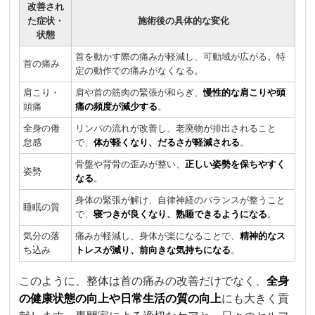
改善され
た症状・
施術後の具体的な変化
状態
首を動かす際の痛みが軽減し、可動域が広がる。特
首の痛み
定の動作での痛みがなくなる。
肩こり・
肩や首の筋肉の緊張が和らぎ、
慢性的な肩こりや頭
頭痛
痛の頻度が減少する
。
全身の倦
リンパの流れが改善し、老廃物が排出されること
怠感
で、
体が軽くなり、だるさが軽減される
。
骨盤や背骨の歪みが整い、
正しい姿勢を保ちやすく
姿勢
なる
。
身体の緊張が解け、自律神経のバランスが整うこと
睡眠の質
で、
寝つきが良くなり、熟睡できるようになる
。
気分の落
痛みが軽減し、身体が楽になることで、
精神的なス
ち込み
トレスが減り、前向きな気持ちになる
。
このように、整体は首の痛みの改善だけでなく、
全身
の健康状態の向上や日常生活の質の向上
にも大きく貢