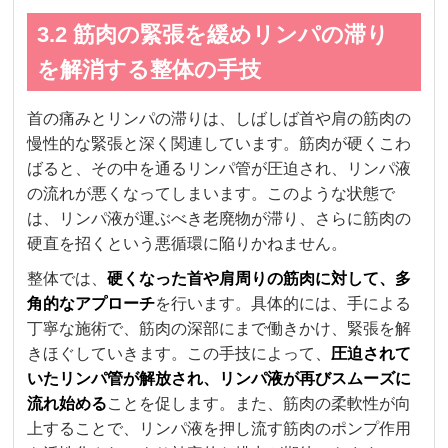
3.2 筋肉の緊張を緩めリンパの滞り
を解消する整体の手技
首の痛みとリンパの滞りは、しばしば首や肩の筋肉の
慢性的な緊張と深く関連しています。筋肉が硬くこわ
ばると、その中を通るリンパ管が圧迫され、リンパ液
の流れが悪くなってしまいます。このような状態で
は、リンパ液が運ぶべき老廃物が滞り、さらに筋肉の
硬直を招くという悪循環に陥りかねません。
整体では、
硬くなった首や肩周りの筋肉に対して、多
角的なアプローチ
を行います。具体的には、手による
丁寧な施術で、筋肉の深部にまで働きかけ、緊張を解
きほぐしていきます。この手技によって、
圧迫されて
いたリンパ管が解放され、リンパ液が再びスムーズに
流れ始める
ことを促します。また、筋肉の柔軟性が向
上することで、リンパ液を押し流す筋肉のポンプ作用