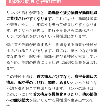
筋肉の硬直と神経圧迫
リンパの流れが滞ると、
老廃物や疲労物質が筋肉組織
に蓄積されやすくなります
。これにより、筋肉は酸素
や栄養が不足し、柔軟性を失って硬直しやすくなりま
す。硬くなった筋肉は、血行不良をさらに悪化させ、
リンパの流れを妨げるという悪循環に陥ります。
特に首の筋肉が硬直すると、周囲を通る血管や神経が
圧迫されることがあります。首には、脳へつながる重
要な血管や、腕や手、頭部へ伸びる神経が密集してい
るため、筋肉の硬直による圧迫は深刻な影響を及ぼし
ます。
この神経圧迫は、
首の痛みだけでなく、肩甲骨周辺の
痛み、腕や手のしびれ、頭痛、めまい
といった様々な
不調を引き起こす原因となります。リンパの滞りは、
このようにして
首の痛みを慢性化させたり、他の部位
への症状拡大
を招いたりする悪循環を生み出すので