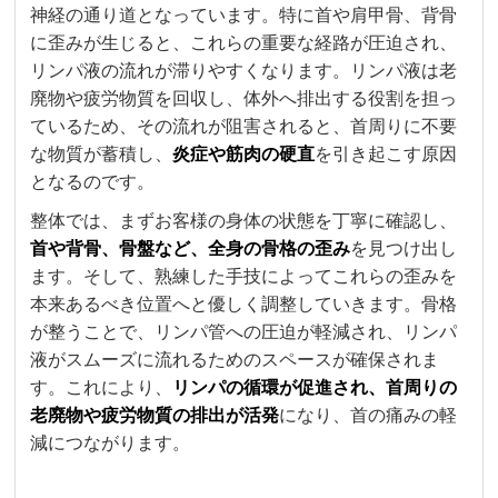
神経の通り道となっています。特に首や肩甲骨、背骨
に歪みが生じると、これらの重要な経路が圧迫され、
リンパ液の流れが滞りやすくなります。リンパ液は老
廃物や疲労物質を回収し、体外へ排出する役割を担っ
ているため、その流れが阻害されると、首周りに不要
な物質が蓄積し、
炎症や筋肉の硬直
を引き起こす原因
となるのです。
整体では、まずお客様の身体の状態を丁寧に確認し、
首や背骨、骨盤など、全身の骨格の歪み
を見つけ出し
ます。そして、熟練した手技によってこれらの歪みを
本来あるべき位置へと優しく調整していきます。骨格
が整うことで、リンパ管への圧迫が軽減され、リンパ
液がスムーズに流れるためのスペースが確保されま
す。これにより、
リンパの循環が促進され、首周りの
老廃物や疲労物質の排出が活発
になり、首の痛みの軽
減につながります。