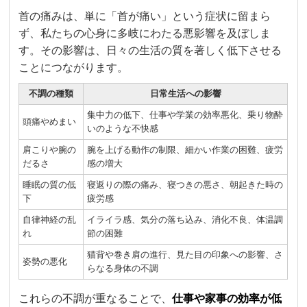
首の痛みは、単に「首が痛い」という症状に留まら
ず、私たちの心身に多岐にわたる悪影響を及ぼしま
す。その影響は、日々の生活の質を著しく低下させる
ことにつながります。
不調の種類
日常生活への影響
集中力の低下、仕事や学業の効率悪化、乗り物酔
頭痛やめまい
いのような不快感
肩こりや腕の
腕を上げる動作の制限、細かい作業の困難、疲労
だるさ
感の増大
睡眠の質の低
寝返りの際の痛み、寝つきの悪さ、朝起きた時の
下
疲労感
自律神経の乱
イライラ感、気分の落ち込み、消化不良、体温調
れ
節の困難
猫背や巻き肩の進行、見た目の印象への影響、さ
姿勢の悪化
らなる身体の不調
これらの不調が重なることで、
仕事や家事の効率が低