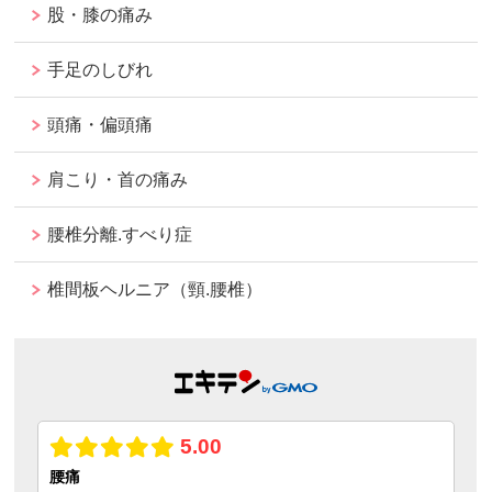
股・膝の痛み
手足のしびれ
頭痛・偏頭痛
肩こり・首の痛み
腰椎分離.すべり症
椎間板ヘルニア（頸.腰椎）