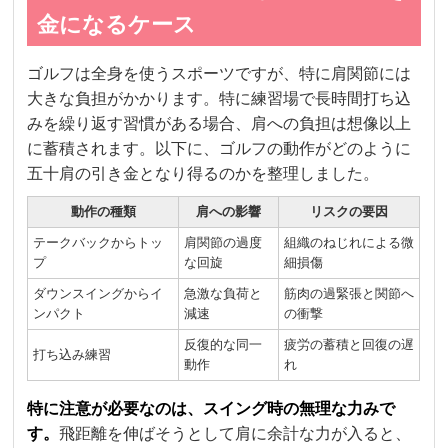
金になるケース
ゴルフは全身を使うスポーツですが、特に肩関節には
大きな負担がかかります。特に練習場で長時間打ち込
みを繰り返す習慣がある場合、肩への負担は想像以上
に蓄積されます。以下に、ゴルフの動作がどのように
五十肩の引き金となり得るのかを整理しました。
動作の種類
肩への影響
リスクの要因
テークバックからトッ
肩関節の過度
組織のねじれによる微
プ
な回旋
細損傷
ダウンスイングからイ
急激な負荷と
筋肉の過緊張と関節へ
ンパクト
減速
の衝撃
反復的な同一
疲労の蓄積と回復の遅
打ち込み練習
動作
れ
特に注意が必要なのは、スイング時の無理な力みで
す。
飛距離を伸ばそうとして肩に余計な力が入ると、