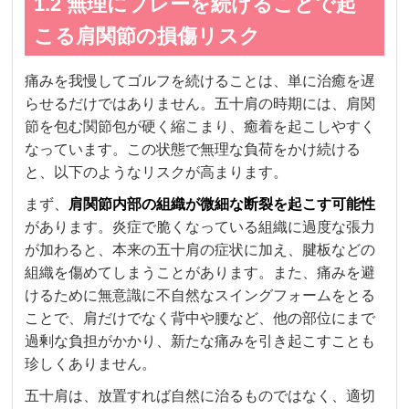
1.2 無理にプレーを続けることで起
こる肩関節の損傷リスク
痛みを我慢してゴルフを続けることは、単に治癒を遅
らせるだけではありません。五十肩の時期には、肩関
節を包む関節包が硬く縮こまり、癒着を起こしやすく
なっています。この状態で無理な負荷をかけ続ける
と、以下のようなリスクが高まります。
まず、
肩関節内部の組織が微細な断裂を起こす可能性
があります。炎症で脆くなっている組織に過度な張力
が加わると、本来の五十肩の症状に加え、腱板などの
組織を傷めてしまうことがあります。また、痛みを避
けるために無意識に不自然なスイングフォームをとる
ことで、肩だけでなく背中や腰など、他の部位にまで
過剰な負担がかかり、新たな痛みを引き起こすことも
珍しくありません。
五十肩は、放置すれば自然に治るものではなく、適切