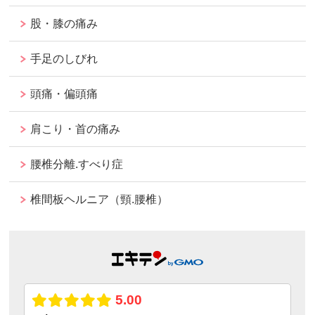
股・膝の痛み
手足のしびれ
頭痛・偏頭痛
肩こり・首の痛み
腰椎分離.すべり症
椎間板ヘルニア（頸.腰椎）