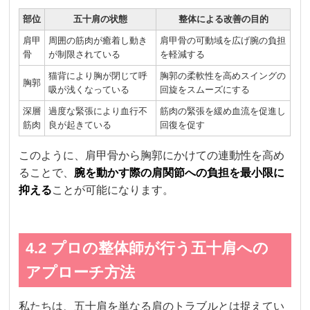
部位
五十肩の状態
整体による改善の目的
肩甲
周囲の筋肉が癒着し動き
肩甲骨の可動域を広げ腕の負担
骨
が制限されている
を軽減する
猫背により胸が閉じて呼
胸郭の柔軟性を高めスイングの
胸郭
吸が浅くなっている
回旋をスムーズにする
深層
過度な緊張により血行不
筋肉の緊張を緩め血流を促進し
筋肉
良が起きている
回復を促す
このように、肩甲骨から胸郭にかけての連動性を高め
ることで、
腕を動かす際の肩関節への負担を最小限に
抑える
ことが可能になります。
4.2 プロの整体師が行う五十肩への
アプローチ方法
私たちは、五十肩を単なる肩のトラブルとは捉えてい