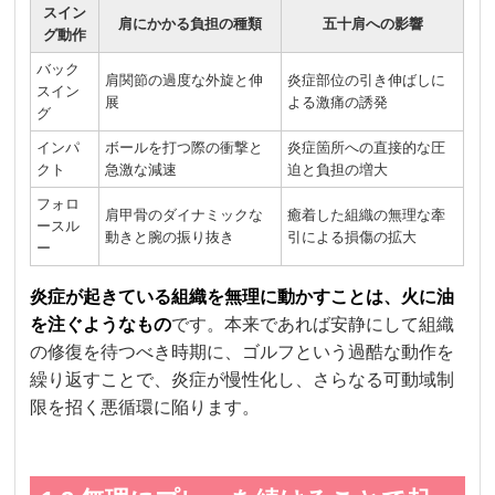
スイン
肩にかかる負担の種類
五十肩への影響
グ動作
バック
肩関節の過度な外旋と伸
炎症部位の引き伸ばしに
スイン
展
よる激痛の誘発
グ
インパ
ボールを打つ際の衝撃と
炎症箇所への直接的な圧
クト
急激な減速
迫と負担の増大
フォロ
肩甲骨のダイナミックな
癒着した組織の無理な牽
ースル
動きと腕の振り抜き
引による損傷の拡大
ー
炎症が起きている組織を無理に動かすことは、火に油
を注ぐようなもの
です。本来であれば安静にして組織
の修復を待つべき時期に、ゴルフという過酷な動作を
繰り返すことで、炎症が慢性化し、さらなる可動域制
限を招く悪循環に陥ります。