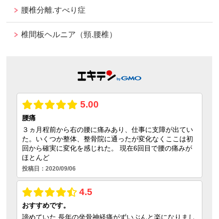
腰椎分離.すべり症
椎間板ヘルニア（頸.腰椎）