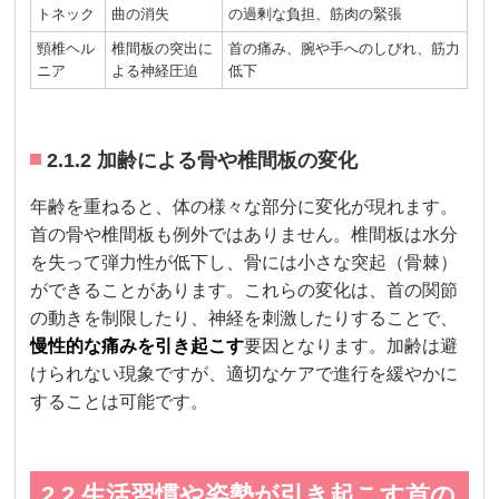
トネック
曲の消失
の過剰な負担、筋肉の緊張
頸椎ヘル
椎間板の突出に
首の痛み、腕や手へのしびれ、筋力
ニア
よる神経圧迫
低下
2.1.2 加齢による骨や椎間板の変化
年齢を重ねると、体の様々な部分に変化が現れます。
首の骨や椎間板も例外ではありません。椎間板は水分
を失って弾力性が低下し、骨には小さな突起（骨棘）
ができることがあります。これらの変化は、首の関節
の動きを制限したり、神経を刺激したりすることで、
慢性的な痛みを引き起こす
要因となります。加齢は避
けられない現象ですが、適切なケアで進行を緩やかに
することは可能です。
2.2 生活習慣や姿勢が引き起こす首の