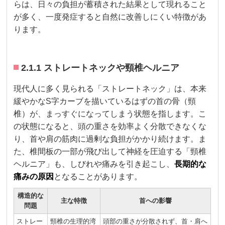
らは、日々の負担が蓄積された結果として現れること
が多く、一度発症すると自然に改善しにくい特徴があ
ります。
2.1.1 ストレートネックや頸椎ヘルニア
現代人に多く見られる「ストレートネック」は、本来
緩やかなS字カーブを描いているはずの首の骨（頸
椎）が、まっすぐになってしまう状態を指します。こ
の状態になると、頭の重さを効率よく分散できなくな
り、首や肩の筋肉に過剰な負担がかかり続けます。ま
た、椎間板の一部が飛び出して神経を圧迫する「頸椎
ヘルニア」も、しびれや痛みを引き起こし、
長期的な
痛みの原因
となることがあります。
構造的な
主な特徴
首への影響
問題
ストレー
頸椎の生理的湾
頭部の重さが分散されず、首・肩へ