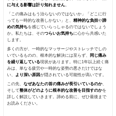
に与える影響は計り知れません
。
「この痛みはもう治らないのではないか」「どこに行
っても一時的な改善しかない」と、
精神的な負担
や
諦
めの気持ち
を感じていらっしゃるのではないでしょう
か。私たちは、その
つらいお気持ち
に心から共感いた
します。
多くの方が、一時的なマッサージやストレッチでしの
いでいるものの、根本的な解決には至らず、
同じ痛み
を繰り返している
現状があります。特に1年以上続く痛
みは、単なる疲労や一時的な姿勢の悪さだけではな
い、
より深い原因
が隠されている可能性が高いです。
この先、
なぜあなたの首の痛みが長引いているのか
、
そして
整体がどのように根本的な改善を目指すのか
を
詳しく解説していきます。諦める前に、ぜひ最後まで
お読みください。