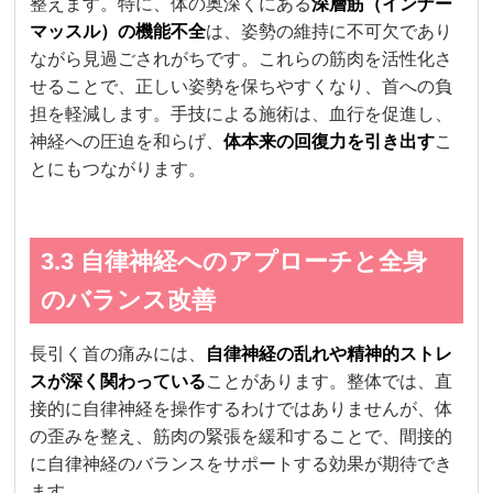
整えます。特に、体の奥深くにある
深層筋（インナー
マッスル）の機能不全
は、姿勢の維持に不可欠であり
ながら見過ごされがちです。これらの筋肉を活性化さ
せることで、正しい姿勢を保ちやすくなり、首への負
担を軽減します。手技による施術は、血行を促進し、
神経への圧迫を和らげ、
体本来の回復力を引き出す
こ
とにもつながります。
3.3 自律神経へのアプローチと全身
のバランス改善
長引く首の痛みには、
自律神経の乱れや精神的ストレ
スが深く関わっている
ことがあります。整体では、直
接的に自律神経を操作するわけではありませんが、体
の歪みを整え、筋肉の緊張を緩和することで、間接的
に自律神経のバランスをサポートする効果が期待でき
ます。