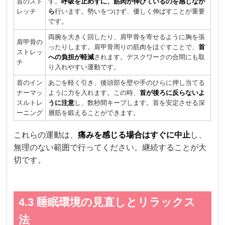
首のスト
す。
呼吸を止めずに、筋肉が伸びているのを感じなが
レッチ
ら
行います。勢いをつけず、優しく伸ばすことが重要
です。
両腕を大きく回したり、肩甲骨を寄せるように胸を張
肩甲骨の
ったりします。肩甲骨周りの筋肉をほぐすことで、
首
ストレッ
への負担が軽減
されます。デスクワークの合間にも取
チ
り入れやすい運動です。
首のイン
あごを軽く引き、後頭部を壁や手のひらに押し当てる
ナーマッ
ように力を入れます。この時、
首が後ろに反らないよ
スルトレ
うに注意
し、数秒間キープします。首を安定させる深
ーニング
層筋を鍛えることができます。
これらの運動は、
痛みを感じる場合はすぐに中止
し、
無理のない範囲で行ってください。継続することが大
切です。
4.3 睡眠環境の見直しとリラックス
法