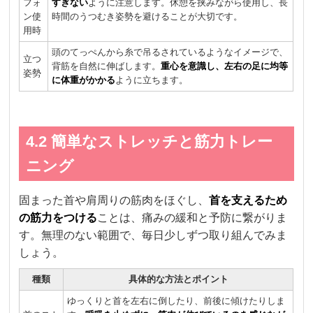
フォ
すぎない
ように注意します。休憩を挟みながら使用し、長
ン使
時間のうつむき姿勢を避けることが大切です。
用時
頭のてっぺんから糸で吊るされているようなイメージで、
立つ
背筋を自然に伸ばします。
重心を意識し、左右の足に均等
姿勢
に体重がかかる
ように立ちます。
4.2 簡単なストレッチと筋力トレー
ニング
固まった首や肩周りの筋肉をほぐし、
首を支えるため
の筋力をつける
ことは、痛みの緩和と予防に繋がりま
す。無理のない範囲で、毎日少しずつ取り組んでみま
しょう。
種類
具体的な方法とポイント
ゆっくりと首を左右に倒したり、前後に傾けたりしま