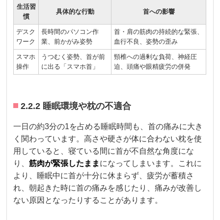
生活習
具体的な行動
首への影響
慣
デスク
長時間のパソコン作
首・肩の筋肉の持続的な緊張、
ワーク
業、前かがみ姿勢
血行不良、姿勢の歪み
スマホ
うつむく姿勢、首が前
頸椎への過剰な負荷、神経圧
操作
に出る「スマホ首」
迫、頭痛や眼精疲労の併発
2.2.2 睡眠環境や枕の不適合
一日の約3分の1を占める睡眠時間も、首の痛みに大き
く関わっています。高さや硬さが体に合わない枕を使
用していると、寝ている間に首が不自然な角度にな
り、
筋肉が緊張したまま
になってしまいます。これに
より、睡眠中に首が十分に休まらず、疲労が蓄積さ
れ、朝起きた時に首の痛みを感じたり、痛みが改善し
ない原因となったりすることがあります。