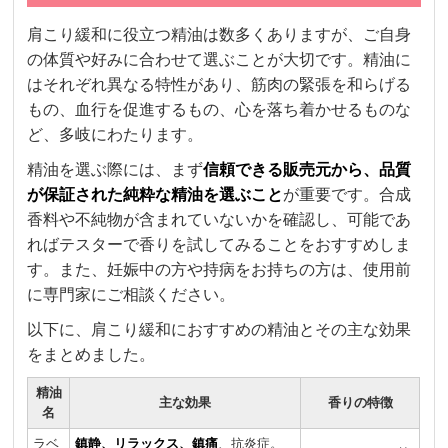
肩こり緩和に役立つ精油は数多くありますが、ご自身
の体質や好みに合わせて選ぶことが大切です。精油に
はそれぞれ異なる特性があり、筋肉の緊張を和らげる
もの、血行を促進するもの、心を落ち着かせるものな
ど、多岐にわたります。
精油を選ぶ際には、まず
信頼できる販売元から、品質
が保証された純粋な精油を選ぶこと
が重要です。合成
香料や不純物が含まれていないかを確認し、可能であ
ればテスターで香りを試してみることをおすすめしま
す。また、妊娠中の方や持病をお持ちの方は、使用前
に専門家にご相談ください。
以下に、肩こり緩和におすすめの精油とその主な効果
をまとめました。
精油
主な効果
香りの特徴
名
ラベ
鎮静、リラックス、鎮痛
、抗炎症。