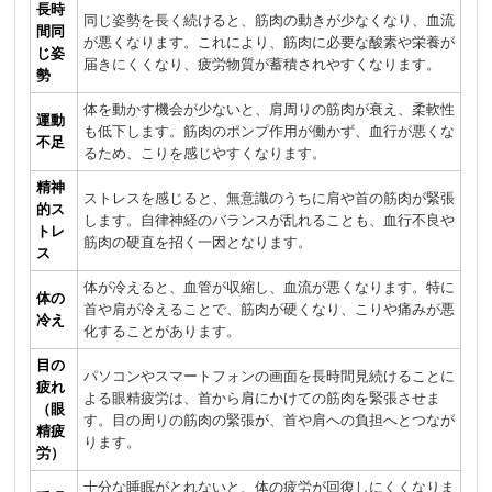
長時
同じ姿勢を長く続けると、筋肉の動きが少なくなり、血流
間同
が悪くなります。これにより、筋肉に必要な酸素や栄養が
じ姿
届きにくくなり、疲労物質が蓄積されやすくなります。
勢
体を動かす機会が少ないと、肩周りの筋肉が衰え、柔軟性
運動
も低下します。筋肉のポンプ作用が働かず、血行が悪くな
不足
るため、こりを感じやすくなります。
精神
ストレスを感じると、無意識のうちに肩や首の筋肉が緊張
的ス
します。自律神経のバランスが乱れることも、血行不良や
トレ
筋肉の硬直を招く一因となります。
ス
体が冷えると、血管が収縮し、血流が悪くなります。特に
体の
首や肩が冷えることで、筋肉が硬くなり、こりや痛みが悪
冷え
化することがあります。
目の
パソコンやスマートフォンの画面を長時間見続けることに
疲れ
よる眼精疲労は、首から肩にかけての筋肉を緊張させま
（眼
す。目の周りの筋肉の緊張が、首や肩への負担へとつなが
精疲
ります。
労）
十分な睡眠がとれないと、体の疲労が回復しにくくなりま