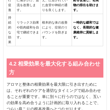
行
に働きかけ、血
え、圧迫されてい
給を促進し、老廃
促
流を改善しま
た血管や神経の通
物の排出を助けま
進
す。
りを良くします。
す。
持
続
リラックス効果
根本的な体の改善
一時的な緩和では
的
や筋肉緩和を自
により、症状のリ
なく、長期的な健
な
宅で継続できま
バウンドを防ぎま
康維持に貢献しま
効
す。
す。
す。
果
4.2 相乗効果を最大化する組み合わせ
方
アロマと整体の相乗効果を最大限に引き出すために
は、それぞれのケアを適切なタイミングで組み合わせ
ることが重要です。単に別々に行うのではなく、互い
の効果を高め合うように計画的に取り入れることで、
つらい肩こりの根本改善へとつながります。