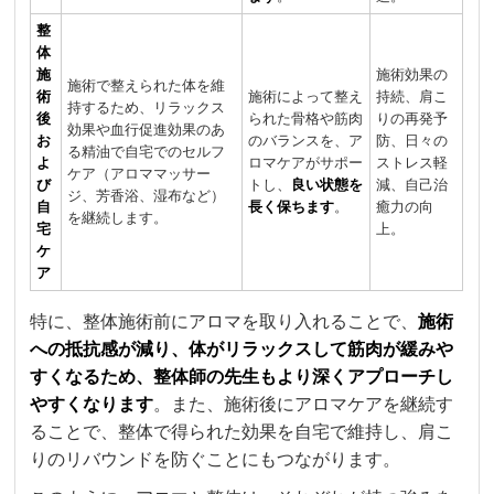
整
体
施
施術効果の
施術で整えられた体を維
術
施術によって整え
持続、肩こ
持するため、リラックス
後
られた骨格や筋肉
りの再発予
効果や血行促進効果のあ
お
のバランスを、ア
防、日々の
る精油で自宅でのセルフ
よ
ロマケアがサポー
ストレス軽
ケア（アロママッサー
び
トし、
良い状態を
減、自己治
ジ、芳香浴、湿布など）
自
長く保ちます
。
癒力の向
を継続します。
宅
上。
ケ
ア
特に、整体施術前にアロマを取り入れることで、
施術
への抵抗感が減り、体がリラックスして筋肉が緩みや
すくなるため、整体師の先生もより深くアプローチし
やすくなります
。また、施術後にアロマケアを継続す
ることで、整体で得られた効果を自宅で維持し、肩こ
りのリバウンドを防ぐことにもつながります。