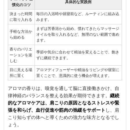
具体的な実践例
慣化のコツ
決まった時間
毎日の入浴時や就寝前など、ルーティンに組み込
に取り入れる
みます。
まずは芳香浴から始め、慣れてきたらマッサージ
手軽な方法か
オイルを取り入れるなど、無理のない範囲で進め
ら始める
ます。
香りのバリエ
季節や気分に合わせて精油を変えることで、飽き
ーションを楽
ずに継続できます。
しむ
目に見える場
アロマディフューザーや精油をリビングや寝室に
所に置く
置くことで、意識的に使う機会が増えます。
アロマの香りは、嗅覚を通して脳に直接働きかけ、自
律神経のバランスを整える効果が期待できます。
継続
的なアロマケアは、肩こりの原因となるストレスや緊
張を和らげ、血行促進や筋肉の弛緩をサポート
し、肩
こり知らずの体へと導くための強力な味方となるでし
ょう。