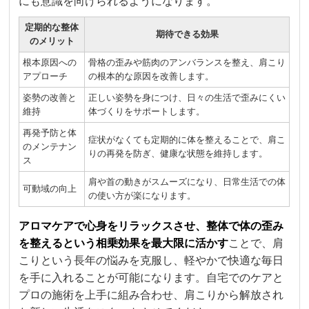
にも意識を向けられるようになります。
定期的な整体
期待できる効果
のメリット
根本原因への
骨格の歪みや筋肉のアンバランスを整え、肩こり
アプローチ
の根本的な原因を改善します。
姿勢の改善と
正しい姿勢を身につけ、日々の生活で歪みにくい
維持
体づくりをサポートします。
再発予防と体
症状がなくても定期的に体を整えることで、肩こ
のメンテナン
りの再発を防ぎ、健康な状態を維持します。
ス
肩や首の動きがスムーズになり、日常生活での体
可動域の向上
の使い方が楽になります。
アロマケアで心身をリラックスさせ、整体で体の歪み
を整えるという相乗効果を最大限に活かす
ことで、肩
こりという長年の悩みを克服し、軽やかで快適な毎日
を手に入れることが可能になります。自宅でのケアと
プロの施術を上手に組み合わせ、肩こりから解放され