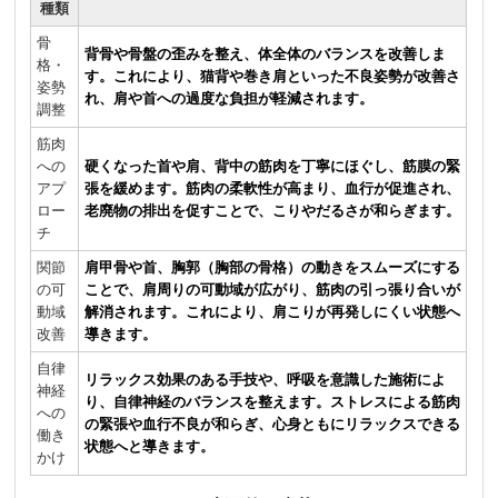
種類
骨
背骨や骨盤の歪みを整え、体全体のバランスを改善しま
格・
す。これにより、猫背や巻き肩といった不良姿勢が改善さ
姿勢
れ、肩や首への過度な負担が軽減されます。
調整
筋肉
への
硬くなった首や肩、背中の筋肉を丁寧にほぐし、筋膜の緊
アプ
張を緩めます。筋肉の柔軟性が高まり、血行が促進され、
ロー
老廃物の排出を促すことで、こりやだるさが和らぎます。
チ
関節
肩甲骨や首、胸郭（胸部の骨格）の動きをスムーズにする
の可
ことで、肩周りの可動域が広がり、筋肉の引っ張り合いが
動域
解消されます。これにより、肩こりが再発しにくい状態へ
改善
導きます。
自律
リラックス効果のある手技や、呼吸を意識した施術によ
神経
り、自律神経のバランスを整えます。ストレスによる筋肉
への
の緊張や血行不良が和らぎ、心身ともにリラックスできる
働き
状態へと導きます。
かけ