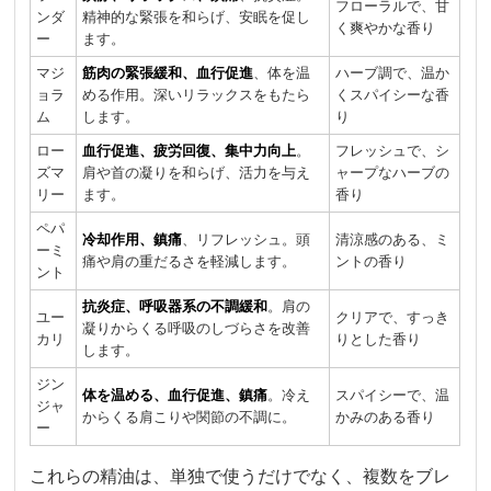
フローラルで、甘
ンダ
精神的な緊張を和らげ、安眠を促し
く爽やかな香り
ー
ます。
マジ
筋肉の緊張緩和、血行促進
、体を温
ハーブ調で、温か
ョラ
める作用。深いリラックスをもたら
くスパイシーな香
ム
します。
り
ロー
血行促進、疲労回復、集中力向上
。
フレッシュで、シ
ズマ
肩や首の凝りを和らげ、活力を与え
ャープなハーブの
リー
ます。
香り
ペパ
冷却作用、鎮痛
、リフレッシュ。頭
清涼感のある、ミ
ーミ
痛や肩の重だるさを軽減します。
ントの香り
ント
抗炎症、呼吸器系の不調緩和
。肩の
ユー
クリアで、すっき
凝りからくる呼吸のしづらさを改善
カリ
りとした香り
します。
ジン
体を温める、血行促進、鎮痛
。冷え
スパイシーで、温
ジャ
からくる肩こりや関節の不調に。
かみのある香り
ー
これらの精油は、単独で使うだけでなく、複数をブレ