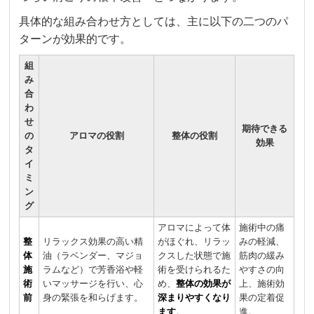
具体的な組み合わせ方としては、主に以下の二つのパ
ターンが効果的です。
組
み
合
わ
せ
期待できる
の
アロマの役割
整体の役割
効果
タ
イ
ミ
ン
グ
アロマによって体
施術中の痛
整
リラックス効果の高い精
がほぐれ、リラッ
みの軽減、
体
油（ラベンダー、マジョ
クスした状態で施
筋肉の緩み
施
ラムなど）で芳香浴や軽
術を受けられるた
やすさの向
術
いマッサージを行い、心
め、
整体の効果が
上、施術効
前
身の緊張を和らげます。
深まりやすくなり
果の定着促
ます
。
進。