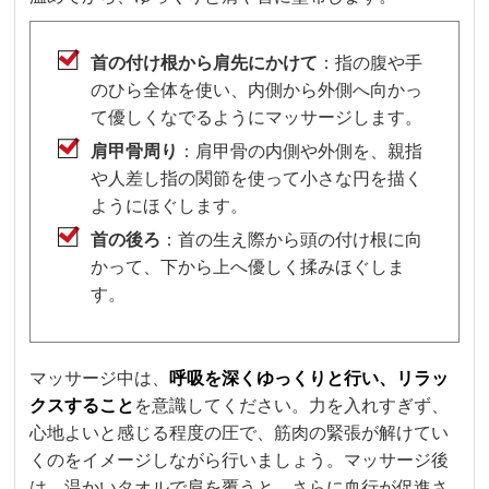
首の付け根から肩先にかけて
：指の腹や手
のひら全体を使い、内側から外側へ向かっ
て優しくなでるようにマッサージします。
肩甲骨周り
：肩甲骨の内側や外側を、親指
や人差し指の関節を使って小さな円を描く
ようにほぐします。
首の後ろ
：首の生え際から頭の付け根に向
かって、下から上へ優しく揉みほぐしま
す。
マッサージ中は、
呼吸を深くゆっくりと行い、リラッ
クスすること
を意識してください。力を入れすぎず、
心地よいと感じる程度の圧で、筋肉の緊張が解けてい
くのをイメージしながら行いましょう。マッサージ後
は、温かいタオルで肩を覆うと、さらに血行が促進さ